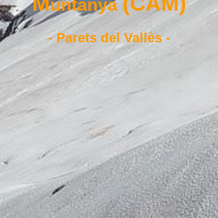
M
(CAM)
untanya
- Parets del Vallès -