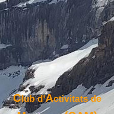
C
A
lub d'
ctivitats de