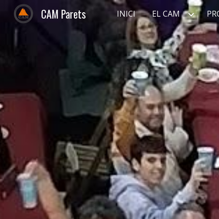
CAM Parets
INICI
EL CAM
PR
Sk